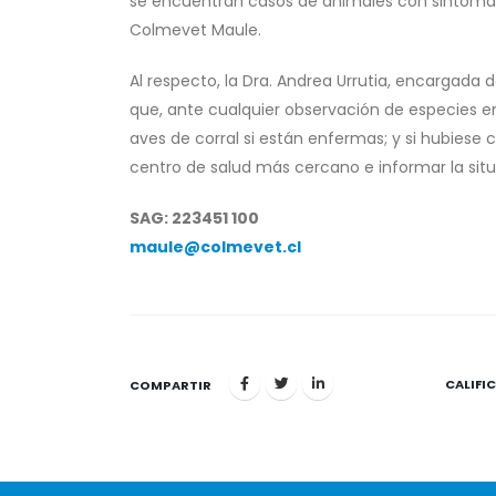
se encuentran casos de animales con sintomato
Colmevet Maule.
Al respecto, la Dra. Andrea Urrutia, encargada 
que, ante cualquier observación de especies 
aves de corral si están enfermas; y si hubiese
centro de salud más cercano e informar la situ
SAG: 223451 100
maule@colmevet.cl
CALIFI
1
COMPARTIR