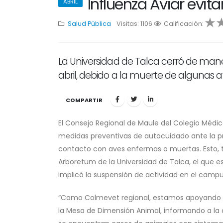
Influenza Aviar evit
ABRIL
Salud Pública
Visitas: 1106
1
Calificación:
2
3
4
5
La Universidad de Talca cerró de man
abril, debido a la muerte de algunas 
COMPARTIR
El Consejo Regional de Maule del Colegio Médic
medidas preventivas de autocuidado ante la pres
contacto con aves enfermas o muertas. Esto, t
Arboretum de la Universidad de Talca, el que e
implicó la suspensión de actividad en el campus 
“Como Colmevet regional, estamos apoyando las
la Mesa de Dimensión Animal, informando a la c