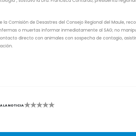
logía”, sostuvo la Dra. Francisca Contardo, presidenta regional
de la Comisión de Desastres del Consejo Regional del Maule, rec
enfermas o muertas informar inmediatamente al SAG; no manipu
 contacto directo con animales con sospecha de contagio, asistir
ación.
CA LA NOTICIA
2
3
4
5