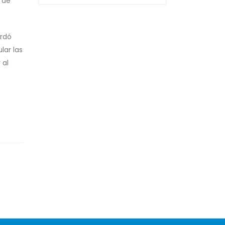
 de
ordó
lar las
 al