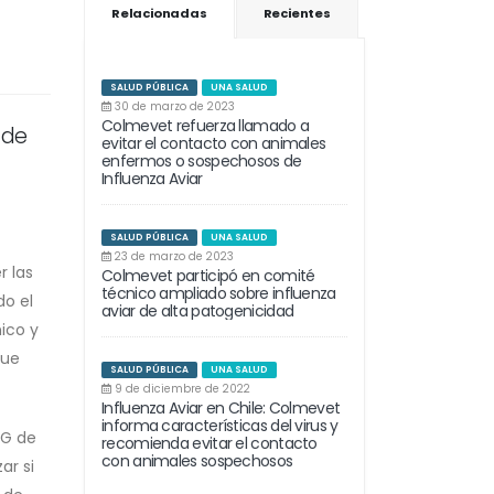
Relacionadas
Recientes
SALUD PÚBLICA
UNA SALUD
30 de marzo de 2023
Colmevet refuerza llamado a
 de
evitar el contacto con animales
enfermos o sospechosos de
Influenza Aviar
SALUD PÚBLICA
UNA SALUD
23 de marzo de 2023
r las
Colmevet participó en comité
técnico ampliado sobre influenza
do el
aviar de alta patogenicidad
ico y
que
SALUD PÚBLICA
UNA SALUD
9 de diciembre de 2022
Influenza Aviar en Chile: Colmevet
informa características del virus y
AG de
recomienda evitar el contacto
con animales sospechosos
ar si