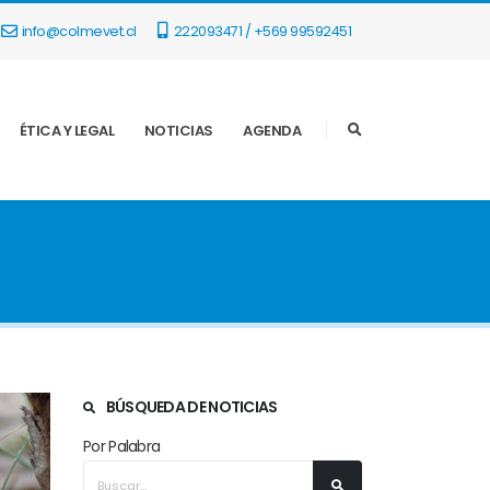
info@colmevet.cl
222093471 / +569 99592451
ÉTICA Y LEGAL
NOTICIAS
AGENDA
BÚSQUEDA DE NOTICIAS
Por Palabra