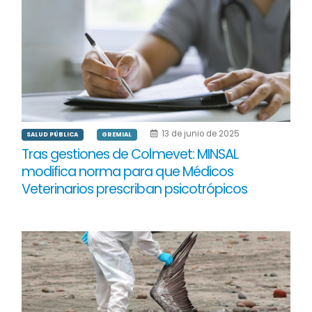
13 de junio de 2025
SALUD PÚBLICA
GREMIAL
Tras gestiones de Colmevet: MINSAL
modifica norma para que Médicos
Veterinarios prescriban psicotrópicos