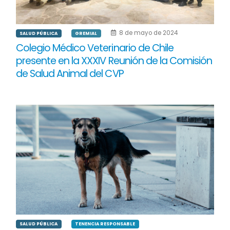
8 de mayo de 2024
SALUD PÚBLICA
GREMIAL
Colegio Médico Veterinario de Chile
presente en la XXXIV Reunión de la Comisión
de Salud Animal del CVP
SALUD PÚBLICA
TENENCIA RESPONSABLE