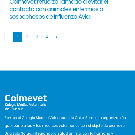
Colmevet refuerza llamado a evitar el
contacto con animales enfermos o
sospechosos de Influenza Aviar
‹
1
2
3
4
›
Somos el Colegio Médico Veterinario de Chile. Somos la organización
que reúne a las y los médicos veterinarios con el objeto de promover
Una Sola Salud, integrando la salud animal con la humana y