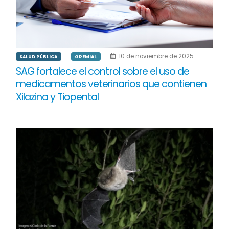
10 de noviembre de 2025
SALUD PÚBLICA
GREMIAL
SAG fortalece el control sobre el uso de
medicamentos veterinarios que contienen
Xilazina y Tiopental